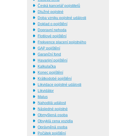
Česká kancelář pojistitelů
Dlužné pojistné
Doba vzniku pojistné události
Doklad o pojištění
Dopravní nehoda
Flotilové pojištění
Frekvence placení pojistného
GAP pojištění
Garanční fond
Havarijní pojištění
Kalkulačka
Konec pojištění
Krátkodobé pojištění
Likvidace pojistné události
Likvidátor
Malus
Nahodilá událost
Následné pojistné
Obmyšlená osoba
Obvyklá cena vozidla
Oprávněná osoba
Počátek pojištění