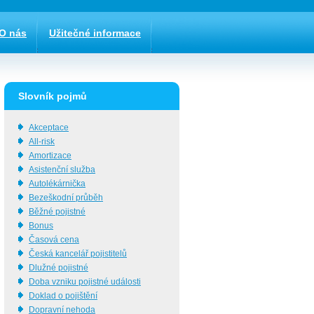
O nás
Užitečné informace
Slovník pojmů
Akceptace
All-risk
Amortizace
Asistenční služba
Autolékárnička
Bezeškodní průběh
Běžné pojistné
Bonus
Časová cena
Česká kancelář pojistitelů
Dlužné pojistné
Doba vzniku pojistné události
Doklad o pojištění
Dopravní nehoda