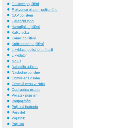
Flotilové pojištění
Frekvence placení pojistného
GAP pojištění
Garanční fond
Havarijní pojištění
Kalkulačka
Konec pojištění
Krátkodobé pojištění
Likvidace pojistné události
Likvidátor
Malus
Nahodilá událost
Následné pojistné
Obmyšlená osoba
Obvyklá cena vozidla
Oprávněná osoba
Počátek pojištění
Podpojištění
Pojistná hodnota
Pojistitel
Pojistník
Pojistka