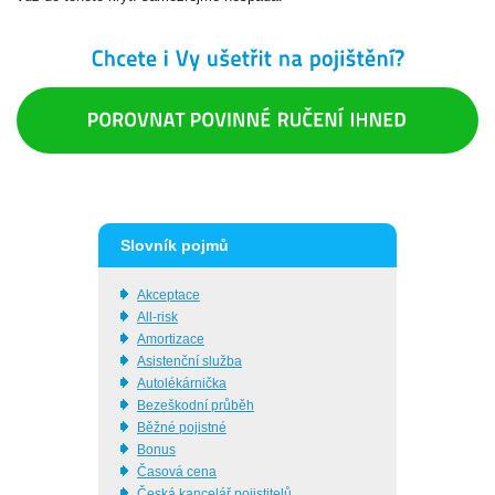
Slovník pojmů
Akceptace
All-risk
Amortizace
Asistenční služba
Autolékárnička
Bezeškodní průběh
Běžné pojistné
Bonus
Časová cena
Česká kancelář pojistitelů