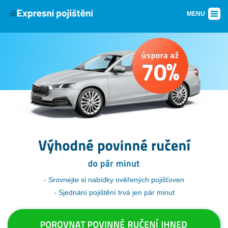
MENU
Srovnejte si nabídky ověřených pojišťoven
Sjednání pojištění trvá jen pár minut