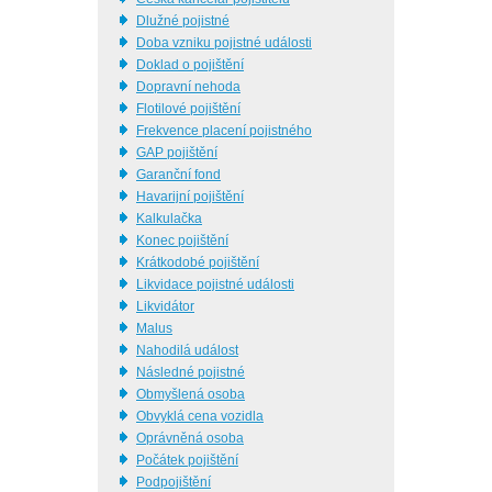
Dlužné pojistné
Doba vzniku pojistné události
Doklad o pojištění
Dopravní nehoda
Flotilové pojištění
Frekvence placení pojistného
GAP pojištění
Garanční fond
Havarijní pojištění
Kalkulačka
Konec pojištění
Krátkodobé pojištění
Likvidace pojistné události
Likvidátor
Malus
Nahodilá událost
Následné pojistné
Obmyšlená osoba
Obvyklá cena vozidla
Oprávněná osoba
Počátek pojištění
Podpojištění