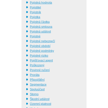
Pojistná hodnota
Pojistitel
Pojistník
Pojistka
Pojistná částka
Pojistná smlouva
Pojistná událost
Pojistné
Pojistné nebezpečí
Pojistné období
Pojistné podmínky
Pojistné riziko
Pojišťovací agent
Poškozený
Povinné ručení
Proráta
Připojištění
Segmentace
Spoluúčast
Storno
Škodní událost
Územní platnost