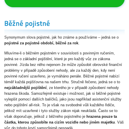
Synonymum slova pojistné, jak ho známe a používáme – jedná se o
pojistné za pojistné období, běžné za rok
.
Mluvíme-li o běžném pojistném v souvislosti s povinným ručením,
jedná se o základní pojištění, které je pro každý vůz ze zákona
povinné. Jízda bez něho nejenom že může způsobit obrovské finanční
problémy v případě způsobení nehody, ale za každý den, kdy není
povinné ručení uzavřeno, je vymáháno penále. Běžné pojistné nabízí
téměř každá pojišťovna na našem trhu. Stručně řečeno, jedná se o to
nejzákladnější pojištění
, ze kterého je v případě způsobení nehody
hrazena škoda. Samozřejmě existuje i možnost, jak si běžné pojistné
vylepšit pomocí dalších balíčků, jako jsou například asistenční služby
nebo pojištění all-risk. To je však na svobodné vůli každého řidiče,
jelikož mít uzavřené i tyto služby zákon nijak neukládá. Často se to
však doporučuje, jelikož z běžného pojistného je
hrazena pouze ta
částka, kterou způsobíte na cizím vozidle nebo jiném majetku
. Váš
vůz do tohoto krytí samozřejmě nespadá.