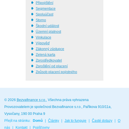
Připojištění
Segmentace
Spoluúčast
Storno
Škodní událost
Územní platnost
Vinkulace
Výpověď
Zákonný zástupce
Zelená karta
Zprostředkovatel
Zproštění od placení
Způsob placení pojistného
© 2026
Bezvafinance s.r.o.
, Všechna práva vyhrazena
Provozovatelem je společnost Bezvafinance s.r.o., Paříkova 910/11a,
Vysočany, 190 00 Praha 9
Přejít na stránku:
Domů
|
Články
|
Jak to funguje
|
Časté dotazy
|
O
nás
|
Kontakt
|
Pojišťovny