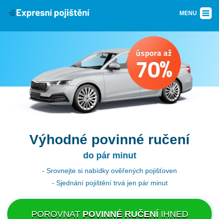
MENU
Výhodné povinné ručení
do pár minut
Srovnejte si nabídky ověřených pojišťoven
Sjednání pojištění trvá jen pár minut
POROVNAT
POVINNÉ RUČENÍ
IHNED