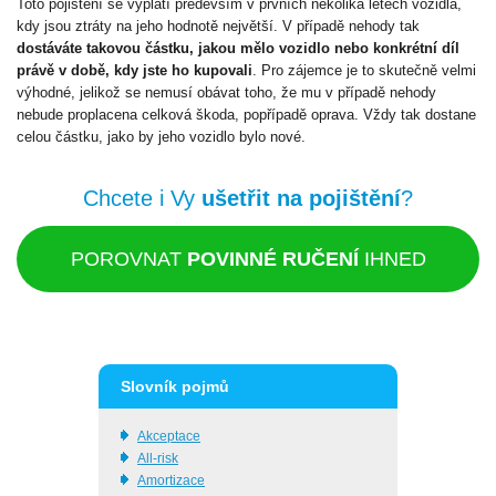
Toto pojištění se vyplatí především v prvních několika letech vozidla,
kdy jsou ztráty na jeho hodnotě největší. V případě nehody tak
dostáváte takovou částku, jakou mělo vozidlo nebo konkrétní díl
právě v době, kdy jste ho kupovali
. Pro zájemce je to skutečně velmi
výhodné, jelikož se nemusí obávat toho, že mu v případě nehody
nebude proplacena celková škoda, popřípadě oprava. Vždy tak dostane
celou částku, jako by jeho vozidlo bylo nové.
Chcete i Vy
ušetřit na pojištění
?
POROVNAT
POVINNÉ RUČENÍ
IHNED
Slovník pojmů
Akceptace
All-risk
Amortizace