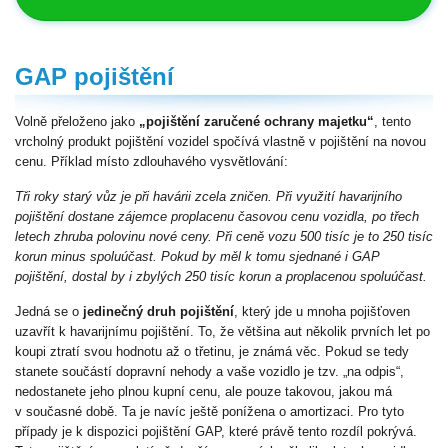
GAP pojištění
Volně přeloženo jako
„pojištění zaručené ochrany majetku“
, tento
vrcholný produkt pojištění vozidel spočívá vlastně v pojištění na novou
cenu. Příklad místo zdlouhavého vysvětlování:
Tři roky starý vůz je při havárii zcela zničen. Při využití havarijního
pojištění dostane zájemce proplacenu časovou cenu vozidla, po třech
letech zhruba polovinu nové ceny. Při ceně vozu 500 tisíc je to 250 tisíc
korun minus spoluúčast. Pokud by měl k tomu sjednané i GAP
pojištění, dostal by i zbylých 250 tisíc korun a proplacenou spoluúčast.
Jedná se o
jedinečný druh pojištění
, který jde u mnoha pojišťoven
uzavřít k havarijnímu pojištění. To, že většina aut několik prvních let po
koupi ztratí svou hodnotu až o třetinu, je známá věc. Pokud se tedy
stanete součástí dopravní nehody a vaše vozidlo je tzv. „na odpis“,
nedostanete jeho plnou kupní cenu, ale pouze takovou, jakou má
v současné době. Ta je navíc ještě ponížena o amortizaci. Pro tyto
případy je k dispozici pojištění GAP, které právě tento rozdíl pokrývá.