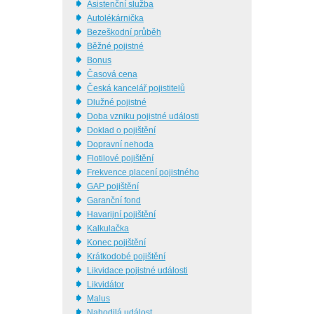
Asistenční služba
Autolékárnička
Bezeškodní průběh
Běžné pojistné
Bonus
Časová cena
Česká kancelář pojistitelů
Dlužné pojistné
Doba vzniku pojistné události
Doklad o pojištění
Dopravní nehoda
Flotilové pojištění
Frekvence placení pojistného
GAP pojištění
Garanční fond
Havarijní pojištění
Kalkulačka
Konec pojištění
Krátkodobé pojištění
Likvidace pojistné události
Likvidátor
Malus
Nahodilá událost