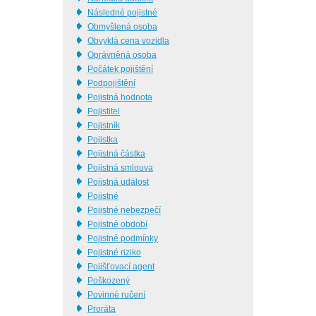
Následné pojistné
Obmyšlená osoba
Obvyklá cena vozidla
Oprávněná osoba
Počátek pojištění
Podpojištění
Pojistná hodnota
Pojistitel
Pojistník
Pojistka
Pojistná částka
Pojistná smlouva
Pojistná událost
Pojistné
Pojistné nebezpečí
Pojistné období
Pojistné podmínky
Pojistné riziko
Pojišťovací agent
Poškozený
Povinné ručení
Proráta