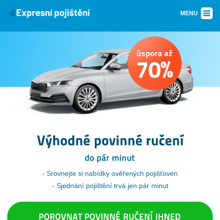
MENU
Srovnejte si nabídky ověřených pojišťoven
Sjednání pojištění trvá jen pár minut