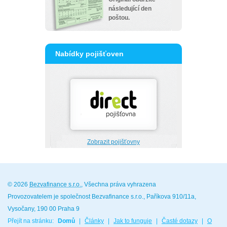
následující den
poštou.
Nabídky pojišťoven
Zobrazit pojišťovny
© 2026
Bezvafinance s.r.o.
, Všechna práva vyhrazena
Provozovatelem je společnost Bezvafinance s.r.o., Paříkova 910/11a,
Vysočany, 190 00 Praha 9
Přejít na stránku:
Domů
|
Články
|
Jak to funguje
|
Časté dotazy
|
O