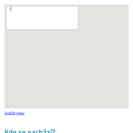
Zväčšiť mapu