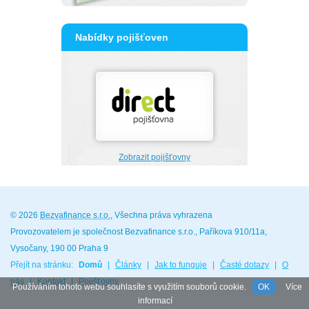
Nabídky pojišťoven
Zobrazit pojišťovny
© 2026
Bezvafinance s.r.o.
, Všechna práva vyhrazena
Provozovatelem je společnost Bezvafinance s.r.o., Paříkova 910/11a,
Vysočany, 190 00 Praha 9
Přejít na stránku:
Domů
|
Články
|
Jak to funguje
|
Časté dotazy
|
O
nás
|
Kontakt
|
Pojišťovny
Používáním tohoto webu souhlasíte s využitím souborů cookie.
OK
Více
informací